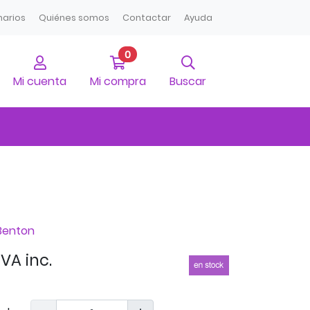
narios
Quiénes somos
Contactar
Ayuda
0
artículos favoritos
Mi cuenta
Ir a mi compra
Búsqueda
Mi cuenta
Mi compra
Buscar
 Benton
IVA inc.