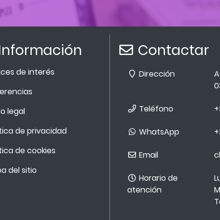
Información
Contactar
aces de interés
Dirección
A
0
erencias
Teléfono
+
o legal
ítica de privacidad
WhatsApp
+
ítica de cookies
Email
c
 del sitio
Horario de
L
atención
M
T