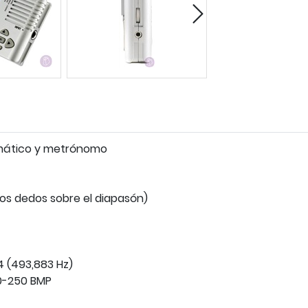
omático y metrónomo
los dedos sobre el diapasón)
4 (493,883 Hz)
0-250 BMP