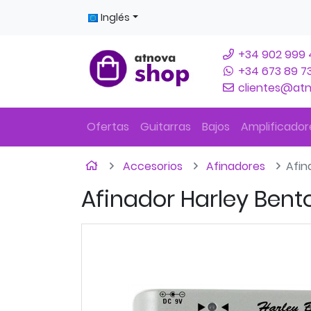
Ir al contenido principal de la página
Inglés
+34 902 999 
+34 673 89 7
clientes@at
Ofertas
Guitarras
Bajos
Amplificador
Inicio
Accesorios
Afinadores
Afin
Afinador Harley Bent