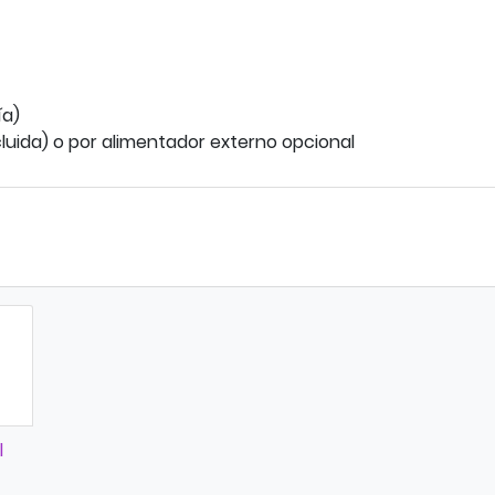
ía)
cluida) o por alimentador externo opcional
l