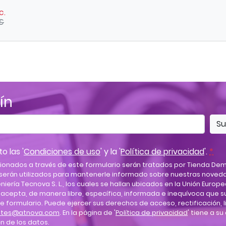
c.
 €
ín
Su
o las '
Condiciones de uso
' y la '
Política de privacidad
'.
*
ionados a través de este formulario serán tratados por Tienda Dem
erán utilizados para mantenerle informado sobre nuestras noveda
niería Tecnova S. L., los cuales se hallan ubicados en la Unión Europea
. acepta, de manera libre, específica, informada e inequívoca que 
e formulario. Puede ejercer sus derechos de acceso, rectificación, 
entes@atnova.com
. En la página de '
Política de privacidad
' tiene a s
n de los datos.