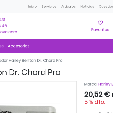
Inicio
Servicios
Artículos
Noticias
Cuestio
431
Mis 
3 46
Favoritos
nova.com
es
Accesorios
ador Harley Benton Dr. Chord Pro
on Dr. Chord Pro
Marca:
Harley
20,52 €
5 % dto.