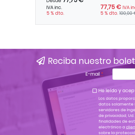
77,75 €
Desde
77,75 €
IVA inc.
IVA in
5 % dto.
5 % dto.
100,00
Reciba nuestro bolet
E-mail
*
He leído y acept
Los datos proporc
datos solamente s
servidores de Inge
de privacidad, Ud
finalidades de est
electrónico a
cli
sobre la protecció