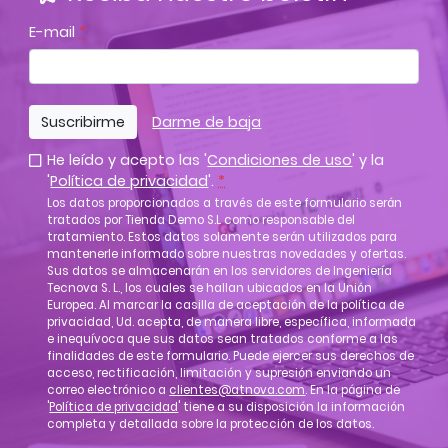
E-mail
*
Suscribirme
Darme de baja
He leído y acepto las '
Condiciones de uso
' y la
'
Política de privacidad
'.
*
Los datos proporcionados a través de este formulario serán
tratados por Tienda Demo S.L como responsable del
tratamiento. Estos datos solamente serán utilizados para
mantenerle informado sobre nuestras novedades y ofertas.
Sus datos se almacenarán en los servidores de Ingeniería
Tecnova S. L., los cuales se hallan ubicados en la Unión
Europea. Al marcar la casilla de aceptación de la política de
privacidad, Ud. acepta, de manera libre, específica, informada
e inequívoca que sus datos sean tratados conforme a las
finalidades de este formulario. Puede ejercer sus derechos de
acceso, rectificación, limitación y supresión enviando un
correo electrónico a
clientes@atnova.com
. En la página de
'
Política de privacidad
' tiene a su disposición la información
completa y detallada sobre la protección de los datos.