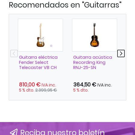
Recomendados en "Guitarras"
Guitarra eléctrica
Guitarra acústica
Gui
Fender Select
Recording King
de 
Telecaster VB CH
RNJ-25-SN
F-5
810,00 €
364,50 €
2.
IVA inc.
IVA inc.
5 % dto.
2.399,95 €
5 % dto.
5 %
Reciba nuestro boletín