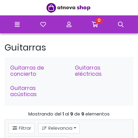
Ir al contenido principal de la página
0
Menú
Mis artículos favoritos
Mi cuenta
Ir a mi compr
Búsq
Guitarras
Guitarras de
Guitarras
concierto
eléctricas
Guitarras
acústicas
Mostrando del
1
al
9
de
9
elementos
Filtrar
Relevancia