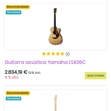
Recomendado
Novedad
(1)
Guitarra acústica Yamaha LSX26C
2.834,19 €
IVA inc.
5 % dto.
Recomendado
Novedad