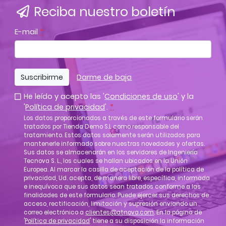
Reciba nuestro boletín
E-mail
*
Suscribirme
Darme de baja
He leído y acepto las '
Condiciones de uso
' y la
'
Política de privacidad
'.
*
Los datos proporcionados a través de este formulario serán
tratados por Tienda Demo S.L como responsable del
tratamiento. Estos datos solamente serán utilizados para
mantenerle informado sobre nuestras novedades y ofertas.
Sus datos se almacenarán en los servidores de Ingeniería
Tecnova S. L., los cuales se hallan ubicados en la Unión
Europea. Al marcar la casilla de aceptación de la política de
privacidad, Ud. acepta, de manera libre, específica, informada
e inequívoca que sus datos sean tratados conforme a las
finalidades de este formulario. Puede ejercer sus derechos de
acceso, rectificación, limitación y supresión enviando un
correo electrónico a
clientes@atnova.com
. En la página de
'
Política de privacidad
' tiene a su disposición la información