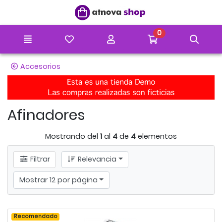
Ir al contenido principal de la página
0
Menú
Mis artículos favoritos
Mi cuenta
Ir a mi compr
Búsq
Accesorios
Afinadores
Mostrando del
1
al
4
de
4
elementos
Filtrar
Relevancia
Mostrar 12 por página
Recomendado