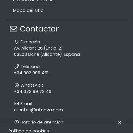
Mapa del sitio
Contactar
Dirección
Av. Alicant 26 (Entlo. 2)
03203 Elche (Alicante), España
Teléfono
+34 902 999 431
WhatsApp
+34 673 89 73 46
Email
clientes@atnova.com
Ocul
Horario de atención
Lunes a Viernes en horario comercial:
Política de cookies