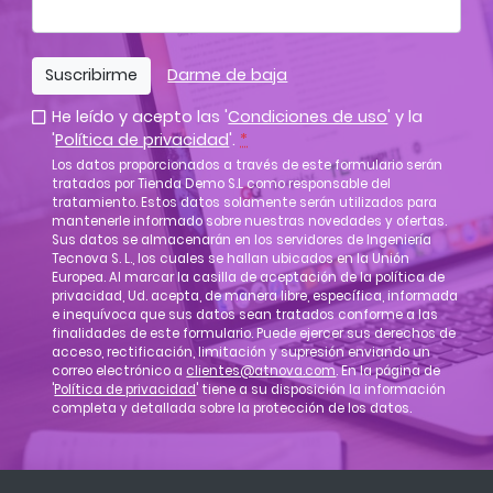
Suscribirme
Darme de baja
He leído y acepto las '
Condiciones de uso
' y la
'
Política de privacidad
'.
*
Los datos proporcionados a través de este formulario serán
tratados por Tienda Demo S.L como responsable del
tratamiento. Estos datos solamente serán utilizados para
mantenerle informado sobre nuestras novedades y ofertas.
Sus datos se almacenarán en los servidores de Ingeniería
Tecnova S. L., los cuales se hallan ubicados en la Unión
Europea. Al marcar la casilla de aceptación de la política de
privacidad, Ud. acepta, de manera libre, específica, informada
e inequívoca que sus datos sean tratados conforme a las
finalidades de este formulario. Puede ejercer sus derechos de
acceso, rectificación, limitación y supresión enviando un
correo electrónico a
clientes@atnova.com
. En la página de
'
Política de privacidad
' tiene a su disposición la información
completa y detallada sobre la protección de los datos.